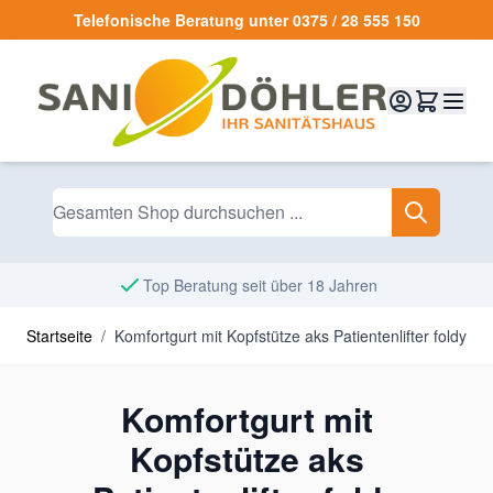
Zum Inhalt springen
Telefonische Beratung unter 0375 / 28 555 150
Top Beratung seit über 18 Jahren
Startseite
/
Komfortgurt mit Kopfstütze aks Patientenlifter foldy
Komfortgurt mit
Kopfstütze aks