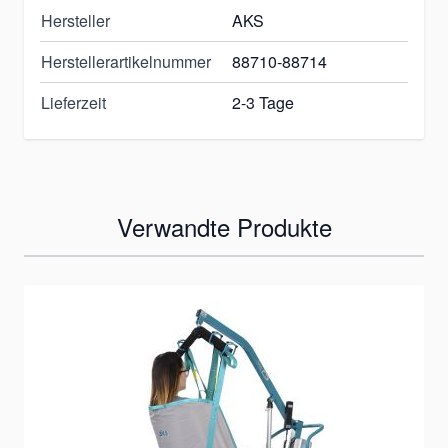
Hersteller
AKS
Herstellerartikelnummer
88710-88714
Lieferzeit
2-3 Tage
Verwandte Produkte
Mit der Tabulatortaste können Sie durch die Elemente des K
Clicken, um das Karussell zu überspringen
Clicken, um zur Karussell-Navigation zu gelangen