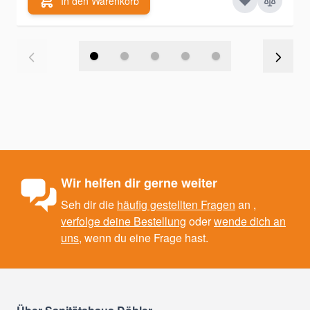
In den Warenkorb
Wir helfen dir gerne weiter
Seh dir die
häufig gestellten Fragen
an ,
verfolge deine Bestellung
oder
wende dich an
uns
, wenn du eine Frage hast.