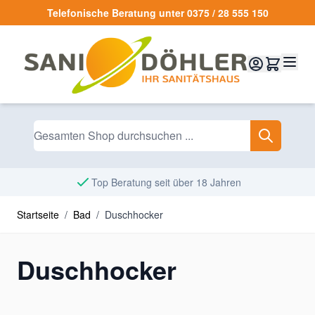
Zum Inhalt springen
Telefonische Beratung unter 0375 / 28 555 150
Top Beratung seit über 18 Jahren
Startseite
/
Bad
/
Duschhocker
Duschhocker