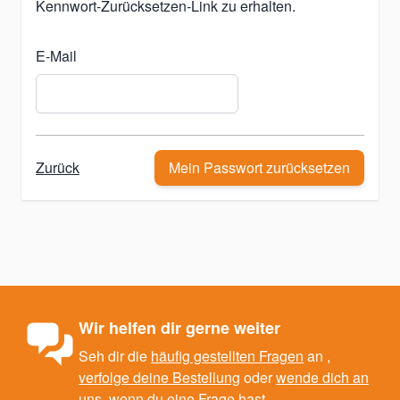
Kennwort-Zurücksetzen-Link zu erhalten.
E-Mail
Zurück
Mein Passwort zurücksetzen
Wir helfen dir gerne weiter
Seh dir die
häufig gestellten Fragen
an ,
verfolge deine Bestellung
oder
wende dich an
uns
, wenn du eine Frage hast.