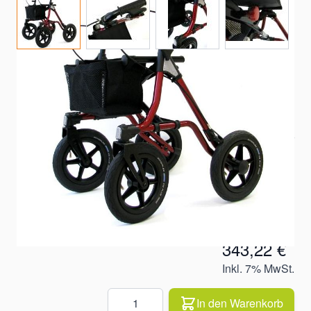
Gewicht 9,1 kg Belastbarkeit 150 kg Einfach faltbar und
verriegelbar Gehstockhalter und Netztasche inklusive
Sehr guter Federungskomfort durch die Luftbereifung
Auf Lager
Artikelnummer
340448000
Versandkosten
versandkostenfrei
343,22 €
Inkl. 7% MwSt.
Quantity
In den Warenkorb