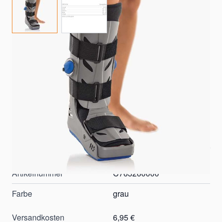
Orthese zur Ruhigstellung der Unterschenkel-Fuß-
Region in vorgegebener Position Lange Ausführung mit
geringem Gewicht Ergonomisches Design und
komfortable Bedienbarkeit der beiden integrierten und
einzeln regulierbaren Luftpolster
Therapieunterstützende Laufsohle mit sehr guter
Abrolleigenschaft Einstellbarer Zehenschutzbügel
Auf Lager
Artikelnummer
C763260000
Farbe
grau
Versandkosten
6,95 €