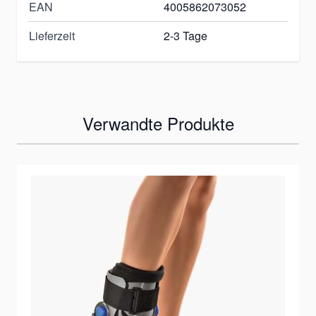
EAN
4005862073052
Lieferzeit
2-3 Tage
Verwandte Produkte
Mit der Tabulatortaste können Sie durch die Elemente des K
Clicken, um das Karussell zu überspringen