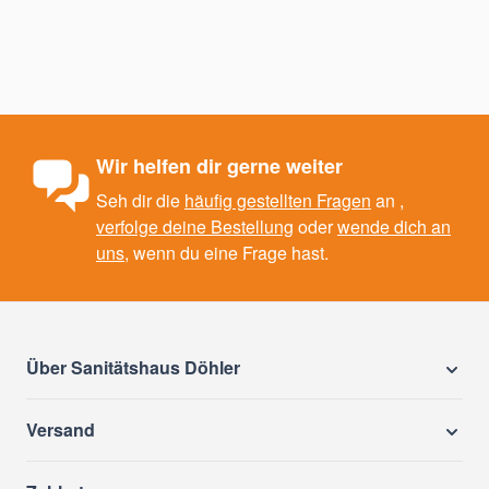
Wir helfen dir gerne weiter
Seh dir die
häufig gestellten Fragen
an ,
verfolge deine Bestellung
oder
wende dich an
uns
, wenn du eine Frage hast.
Über Sanitätshaus Döhler
Versand