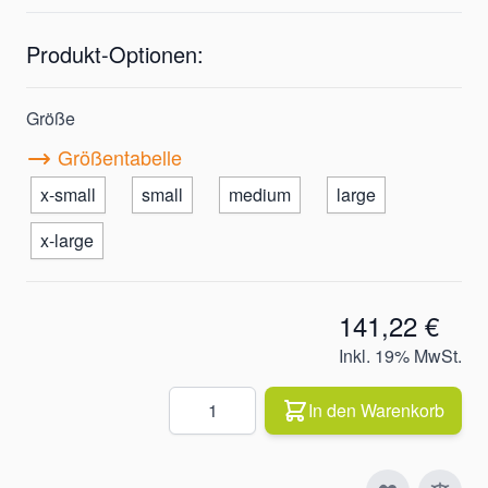
Produkt-Optionen:
Größe
Größentabelle
x-small
small
medium
large
x-large
141,22 €
Inkl. 19% MwSt.
Quantity
In den Warenkorb